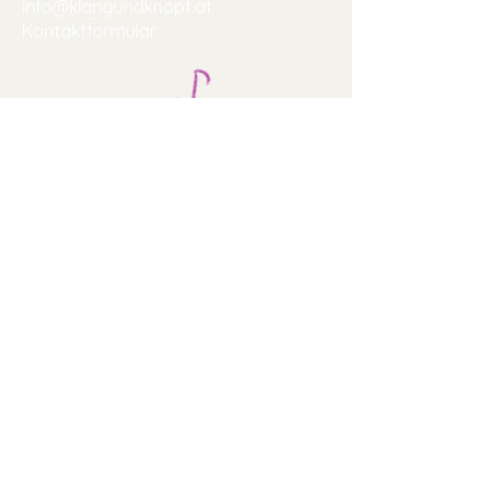
info@klangundknopf.at
Kontaktformular
Hilfe
AGB
Versand & Rückgabe
Datenschutzerklärung
Impressum
Newsletter abonnieren