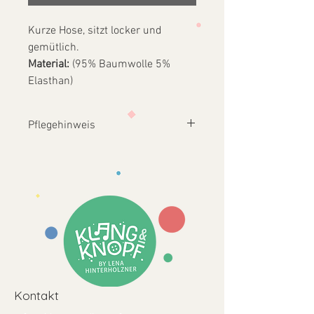
Kurze Hose, sitzt locker und
gemütlich.
Material:
(95% Baumwolle 5%
Elasthan)
Pflegehinweis
Bei max.
30 °C im
Schonwaschgang
waschen
Keine Bleichmittel
,
keinen
Weichspüler
und
keine
aggressiven
Waschmittel
verwenden
Nicht im Trockner
trocknen
Kontakt