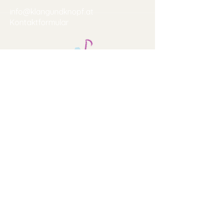
info@klangundknopf.at
Kontaktformular
Hilfe
AGB
Versand & Rückgabe
Datenschutzerklärung
Impressum
Newsletter abonnieren