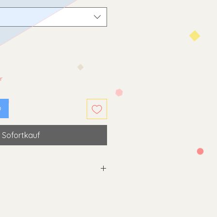
r
b
Sofortkauf
im Schonwaschgang
waschen
el
,
keinen
d
keine aggressiven