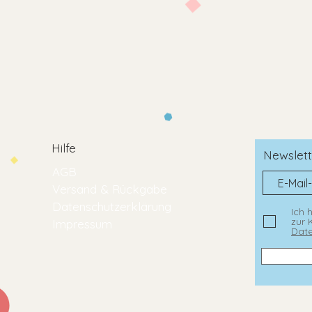
Waschmittel
ver
Nicht im Trockn
Hilfe
Newslett
AGB
Versand & Rückgabe
Datenschutzerklärung
Ich 
zur 
Impressum
Date