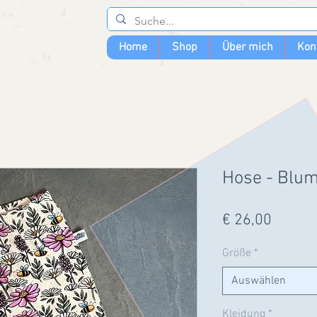
Home
Shop
Über mich
Kon
Hose - Blu
Preis
€ 26,00
Größe
*
Auswählen
Kleidung
*