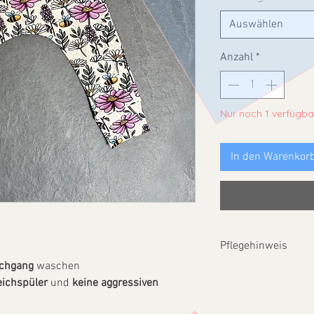
Auswählen
Anzahl
*
Nur noch 1 verfügba
In den Warenkor
Pflegehinweis
chgang
waschen
Bei max.
30 °C 
ichspüler
und
keine aggressiven
Keine Bleichmitt
Weichspüler
un