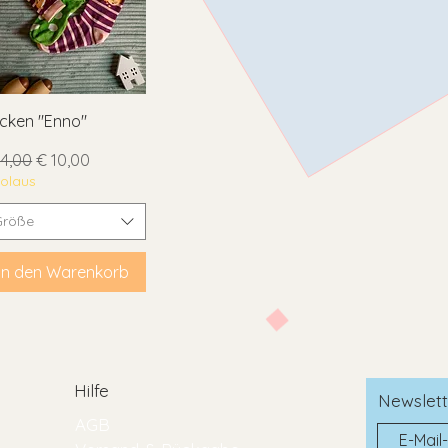
Schnellansicht
cken "Enno"
andardpreis
Sale-Preis
14,00
€ 10,00
kolaus
Größe
In den Warenkorb
Hilfe
Newslett
AGB