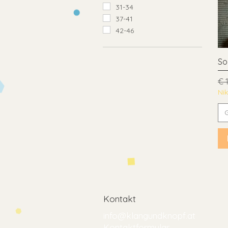
31-34
37-41
42-46
So
St
€ 
Ni
Kontakt
info@klangundknopf.at
Kontaktformular